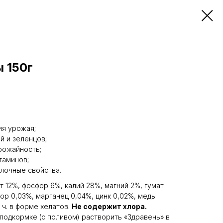
 150г
ия урожая;
й и зеленцов;
рожайность;
таминов;
олочные свойства.
 12%, фосфор 6%, калий 28%, магний 2%, гумат
ор 0,03%, марганец 0,04%, цинк 0,02%, медь
 ч. в форме хелатов.
Не содержит хлора.
подкормке (с поливом) растворить «Здравень» в