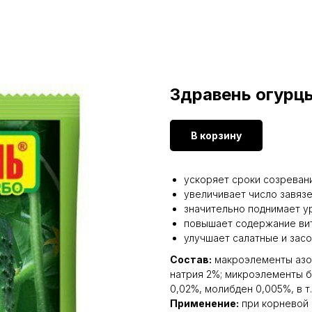
Здравень огурцы
В корзину
ускоряет сроки созреван
увеличивает число завязе
значительно поднимает у
повышает содержание ви
улучшает салатные и зас
Состав:
макро­элементы азот
натрия 2%; микроэлементы б
0,02%, молибден 0,005%, в т.
Применение:
при корневой 