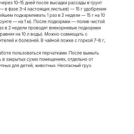
 через 10–15 дней после высадки рассады в грунт
 в фазе 3–4 настоящих листьев) — 15 г удобрения
нейшем подкармливать 1 раз в 2 недели — 15 г на 10
 грунте — на 1 м). После подкормки — полив чистой
аз в 2 недели проводят внекорневые подкормки
дравня» на 10 л воды). Можно совмещать с
елей и болезней. В чайной ложке с горкой 7–8 г,
аботе пользоваться перчатками. После вымыть
ь в закрытых сухих помещениях, отдельно от
упных для детей, животных. Неопасный груз.