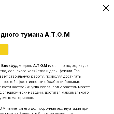
дного тумана А.Т.О.М
у
а
Блекфуд
модель
A.T.O.M
идеально подходит для
ва, сельского хозяйства и дезинфекции. Его
ает стабильную работу, позволяя достигать
 высокой эффективности обработки больших
ности настройки угла сопла, пользователь может
д специфические задачи, достигая максимального
уемых материалов.
.M является его долгосрочная эксплуатация при
химикатов. Емкость в 9 литров позволяет