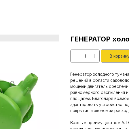
ГЕНЕРАТОР холо
В корзин
Генератор холодного туман
решений в области садоводст
мощный двигатель обеспечив
равномерного распыления и
площадей. Благодаря возмож
адаптировать устройство по
покрытия и экономии расход
Важным преимуществом A.T.O
использовании агрессивных 