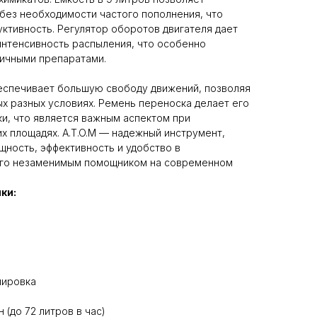
без необходимости частого пополнения, что
ктивность. Регулятор оборотов двигателя дает
интенсивность распыления, что особенно
личными препаратами.
беспечивает большую свободу движений, позволяя
ых разных условиях. Ремень переноска делает его
и, что является важным аспектом при
х площадях. A.T.O.M — надежный инструмент,
щность, эффективность и удобство в
 его незаменимым помощником на современном
ки:
лировка
н (до 72 литров в час)