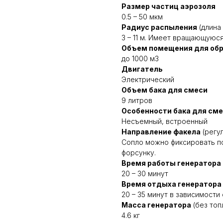
Размер частиц аэрозоля
0.5 – 50 мкм
Радиус распыления
(длина
3 – 11 м. Имеет вращающуюся
Объем помещения для об
до 1000 м3
Двигатель
Электрический
Объем бака для смеси
9 литров
Особенности бака для см
Несъемный, встроенный
Направление факела
(регу
Сопло можно фиксировать п
форсунку.
Время работы генератора
20 – 30 минут
Время отдыха генератора
20 – 35 минут в зависимост
Масса генератора
(без топ
4.6 кг