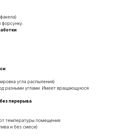
 факела)
 форсунку.
работки
еси
лировка угла распыления)
од разными углами. Имеет вращающуюся
 без перерыва
и от температуры помещения
лива и без смеси)