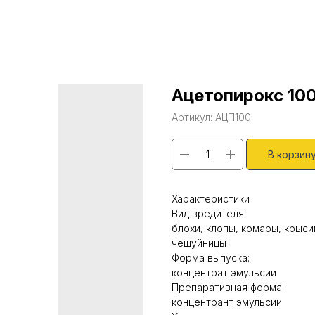
Ацетопирокс 10
Артикул:
АЦП100
В корзин
Характеристики
Вид вредителя:
блохи, клопы, комары, крыси
чешуйницы
Форма выпуска:
концентрат эмульсии
Препаративная форма:
концентрант эмульсии