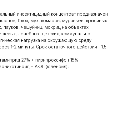
альный инсектицидный концентрат предназначен
клопов, блох, мух, комаров, муравьев, крысиных
, пауков, чешуйниц, мокриц на объектах
 пищевых, лечебных, детских, коммунально-
гическая нагрузка на окружающую среду.
рез 1-2 минуты. Срок остаточного действия - 1,5
амиприд 27% + пирипроксифен 15%
еоникотиноид + АЮГ (ювеноид).