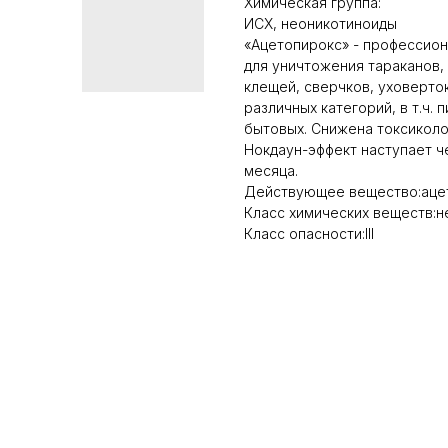
Химическая группа:
ИСХ, неоникотиноиды
«Ацетопирокс» - профессион
для уничтожения тараканов, 
клещей, сверчков, уховерток
различных категорий, в т.ч.
бытовых. Снижена токсиколо
Нокдаун-эффект наступает че
месяца.
Действующее вещество:ацет
Класс химических веществ:н
Класс опасности:III