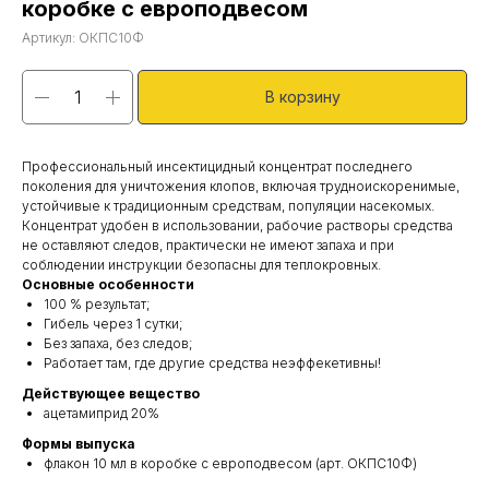
коробке с европодвесом
Артикул:
ОКПС10Ф
В корзину
Профессиональный инсектицидный концентрат последнего
поколения для уничтожения клопов, включая трудноискоренимые,
устойчивые к традиционным средствам, популяции насекомых.
Концентрат удобен в использовании, рабочие растворы средства
не оставляют следов, практически не имеют запаха и при
соблюдении инструкции безопасны для теплокровных.
Основные особенности
100 % результат;
Гибель через 1 сутки;
Без запаха, без следов;
Работает там, где другие средства неэффекетивны!
Действующее вещество
ацетамиприд 20%
Формы выпуска
флакон 10 мл в коробке с европодвесом (арт. ОКПС10Ф)