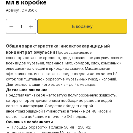
мл в коробке
Артикул:
ОМВ50К
В корзину
Общая характеристика: инсектоакарицидный
концентрат эмульсии
Профессиональное
концентрированное средство, предназначенное для уничтожения
всех видов муравьев, тараканов, мух, комаров, блох, крысиных и
энцефалитных клещей в природных стациях. Максимальная
эффективность использования средства достигается через 1-3
суток при тщательной обработке муравьиных гнезд и колоний.
Длительность защитного эффекта – до 4х месяцев.
Детальное описание
Представляет из себя желтоватую полупрозрачную жидкость,
которую перед применением необходимо развести водой
согласно инструкции. Средство обладает острой
инсектоакарицидной активностью в течение 24-48 часов и
остаточным действием в течение 3-5 недель.
Основные особенности
Площадь обработки 1 флакон 50 мл = 250 м2;
производитель – компания Мегмани, Индия;