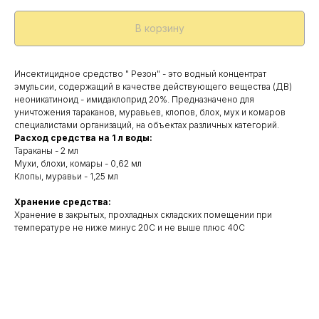
В корзину
Инсектицидное средство " Резон" - это водный концентрат
эмульсии, содержащий в качестве действующего вещества (ДВ)
неоникатиноид - имидаклоприд 20%. Предназначено для
уничтожения тараканов, муравьев, клопов, блох, мух и комаров
специалистами организаций, на объектах различных категорий.
Расход средства на 1 л воды:
Тараканы - 2 мл
Мухи, блохи, комары - 0,62 мл
Клопы, муравьи - 1,25 мл
Хранение средства:
Хранение в закрытых, прохладных складских помещении при
температуре не ниже минус 20С и не выше плюс 40С