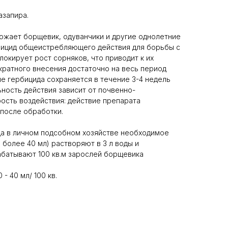
азапира.
тожает борщевик, одуванчики и другие однолетние
рбицид общеистребляющего действия для борьбы с
окирует рост сорняков, что приводит к их
кратного внесения достаточно на весь период
ие гербицида сохраняется в течение 3-4 недель
ьность действия зависит от почвенно-
рость воздействия: действие препарата
 после обработки.
да в личном подсобном хозяйстве необходимое
 более 40 мл) растворяют в 3 л воды и
батывают 100 кв.м зарослей борщевика
- 40 мл/ 100 кв.