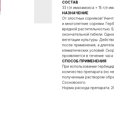
СОСТАВ
33 г/л имазамокса + 15 г/л им
НАЗНАЧЕНИЕ
От злостных сорняков! Унич
и многолетние сорняки. Ге
вредной растительностью. Бл
окончательной гибели. Одно
вегетации культуры. Действ
после применения, а длител
климатических условий. Ско
проявляется в течение часа
СПОСОБ ПРИМЕНЕНИЯ
При использовании гербици
количество препарата (но не
полученным раствором обра
Сосновского.
Норма расхода препарата: 20 