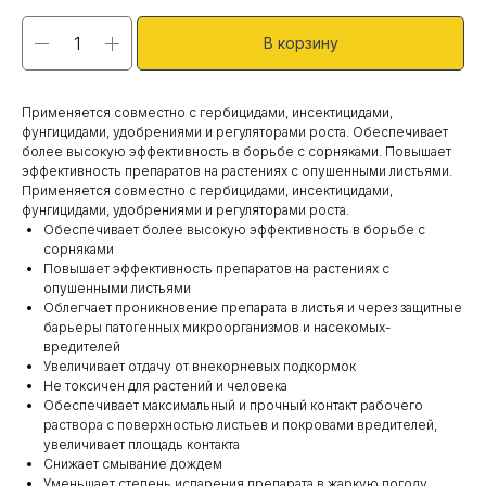
В корзину
Применяется совместно с гербицидами, ин­сек­тицидами,
фунгицидами, удобрениями и ре­гуляторами роста. Обеспечивает
более высокую эффективность в борьбе с сорняками. Повышает
эффективность препаратов на растениях с опушенными листьями.
Применяется совместно с гербицидами, ин­сек­тицидами,
фунгицидами, удобрениями и ре­гуляторами роста.
Обеспечивает более высокую эффективность в борьбе с
сорняками
Повышает эффективность препаратов на растениях с
опушенными листьями
Облегчает проникновение препарата в листья и через защитные
барьеры патогенных микроорганизмов и насекомых-
вредителей
Увеличивает отдачу от внекорневых подкормок
Не токсичен для растений и человека
Обеспечивает максимальный и прочный контакт рабочего
раствора с поверхностью листьев и покровами вредителей,
увеличивает площадь контакта
Снижает смывание дождем
Уменьшает степень испарения препарата в жаркую погоду