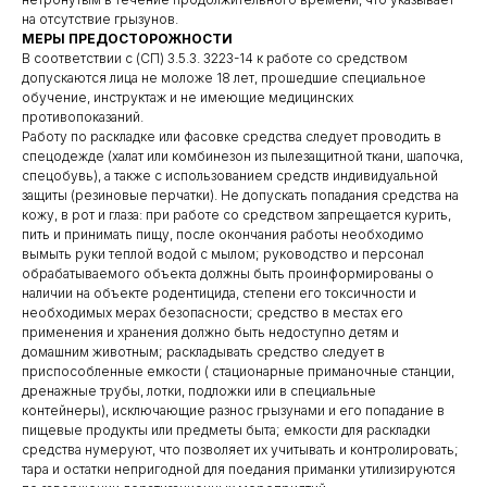
на отсутствие грызунов.
МЕРЫ ПРЕДОСТОРОЖНОСТИ
В соответствии с (СП) 3.5.3. 3223-14 к работе со средством
допускаются лица не моложе 18 лет, прошедшие специальное
обучение, инструктаж и не имеющие медицинских
противопоказаний.
Работу по раскладке или фасовке средства следует проводить в
спецодежде (халат или комбинезон из пылезащитной ткани, шапочка,
спецобувь), а также с использованием средств индивидуальной
защиты (резиновые перчатки). Не допускать попадания средства на
кожу, в рот и глаза: при работе со средством запрещается курить,
пить и принимать пищу, после окончания работы необходимо
вымыть руки теплой водой с мылом; руководство и персонал
обрабатываемого объекта должны быть проинформированы о
наличии на объекте родентицида, степени его токсичности и
необходимых мерах безопасности; средство в местах его
применения и хранения должно быть недоступно детям и
домашним животным; раскладывать средство следует в
приспособленные емкости ( стационарные приманочные станции,
дренажные трубы, лотки, подложки или в специальные
контейнеры), исключающие разнос грызунами и его попадание в
пищевые продукты или предметы быта; емкости для раскладки
средства нумеруют, что позволяет их учитывать и контролировать;
тара и остатки непригодной для поедания приманки утилизируются