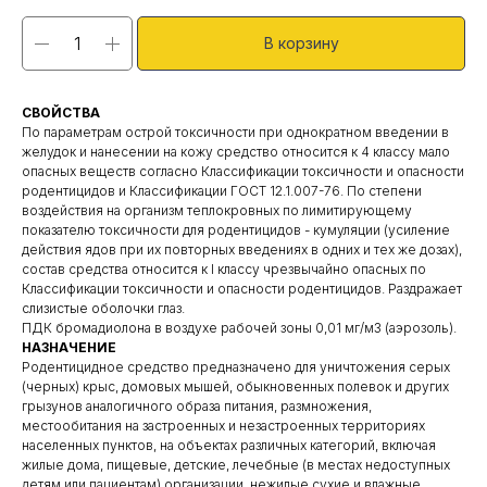
В корзину
СВОЙСТВА
По параметрам острой токсичности при однократном введении в
желудок и нанесении на кожу средство относится к 4 классу мало
опасных веществ согласно Классификации токсичности и опасности
родентицидов и Классификации ГОСТ 12.1.007-76. По степени
воздействия на организм теплокровных по лимитирующему
показателю токсичности для родентицидов - кумуляции (усиление
действия ядов при их повторных введениях в одних и тех же дозах),
состав средства относится к I классу чрезвычайно опасных по
Классификации токсичности и опасности родентицидов. Раздражает
слизистые оболочки глаз.
ПДК бромадиолона в воздухе рабочей зоны 0,01 мг/мЗ (аэрозоль).
НАЗНАЧЕНИЕ
Родентицидное средство предназначено для уничтожения серых
(черных) крыс, домовых мышей, обыкновенных полевок и других
грызунов аналогичного образа питания, размножения,
местообитания на застроенных и незастроенных территориях
населенных пунктов, на объектах различных категорий, включая
жилые дома, пищевые, детские, лечебные (в местах недоступных
детям или пациентам) организации, нежилые сухие и влажные