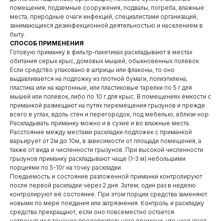
помещения, подземные сооружения, подвалы, погреба, влажные
места, природные очаги инфекций, специалистами организаций,
занимающихся дезинфекционной деятельностью и населением в
быту.
СПОСОБ ПРИМЕНЕНИЯ
Готовую приманку в фильтр-пакетиках раскладывают в местах
обитания серых крыс, домовых мышей, обыкновенных полевок.
Если средство упаковано в шприцы или флаконы, то оно
выдавливается на подложку из плотной бумаги, полиэтилена,
пластика или на картонные, или пластиковые тарелки по 5 г для
мышей или полевок, либо по 10 г для крыс. В помещениях ёмкости с
приманкой размещают на путях перемещения грызунов и прежде
всего в углах, вдоль стен и перегородок, под мебелью, вблизи нор.
Раскладывать приманку можно и в сухие и во влажные места.
Расстояние между местами раскладки подложек с приманкой
варьирует от 2м до 10м, в зависимости от площади помещения, а
также от вида и численности грызунов. При высокой численности
грызунов приманку раскладывают чаще (1-3 м) небольшими
порциями по 5-10г на точку раскладки.
Поедаемость и состояние разложенной приманки контролируют
после первой раскладки через 2 дня. Затем, один раз в неделю
контролируют её состояние. При этом порции средства заменяют
новыми по мере поедания или загрязнения. Контроль и раскладку
средства прекращают, если оно повсеместно остается
нетронутым в течение продолжительного времени, что указывает