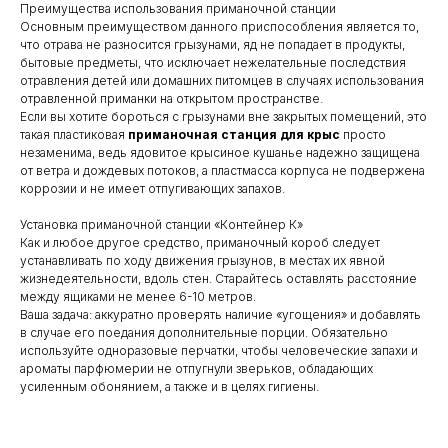
Преимущества использования приманочной станции
Основным преимуществом данного приспособления является то,
что отрава не разносится грызунами, яд не попадает в продукты,
бытовые предметы, что исключает нежелательные последствия
отравления детей или домашних питомцев в случаях использования
отравленной приманки на открытом пространстве.
Если вы хотите бороться с грызунами вне закрытых помещений, это
такая пластиковая
приманочная станция для крыс
просто
незаменима, ведь ядовитое крысиное кушанье надежно защищена
от ветра и дождевых потоков, а пластмасса корпуса не подвержена
коррозии и не имеет отпугивающих запахов.
Установка приманочной станции «Контейнер К»
Как и любое другое средство, приманочный короб следует
устанавливать по ходу движения грызунов, в местах их явной
жизнедеятельности, вдоль стен. Старайтесь оставлять расстояние
между ящиками не менее 6-10 метров.
Ваша задача: аккуратно проверять наличие «угощения» и добавлять
в случае его поедания дополнительные порции. Обязательно
используйте одноразовые перчатки, чтобы человеческие запахи и
ароматы парфюмерии не отпугнули зверьков, обладающих
усиленным обонянием, а также и в целях гигиены.