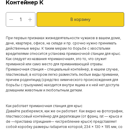
Контейнер К
В корзину
При первых признаках жизнедеятельности чужаков в вашем доме,
даче, квартире, офисе, на складе и пр. срочно нужно принимать
действенные меры. К таким мерам по борьбе с хвостатыми
вредителями относится установка приманочной станции для крыс.
Как следует из названия «приманочная», это то, что служит
приманкой или само место для приманивающей отравы.
Приманочная станция – специальный контейнер, в нашем случае,
пластиковый, в котором легко разместить любые виды приманки,
причем родентицид (средство химического происхождения для
борьбы с грызунами) находится внутри ящика и к ней нет доступа
домашним животным и любопытным деткам.
Как работает приманочная станция для крыс
Давайте разберемся, как же он работает. Как видно на фотографии,
пластмассовый контейнер для дератизации (от франц. rat — крыса и
de —приставка отрицания— «истребление крыс») представляет
собой коробку размеры габаритов которой, 234 × 130 × 195 мм, со