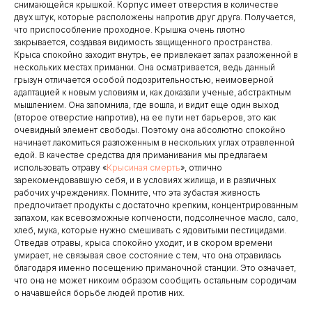
снимающейся крышкой. Корпус имеет отверстия в количестве
двух штук, которые расположены напротив друг друга. Получается,
что приспособление проходное. Крышка очень плотно
закрывается, создавая видимость защищенного пространства.
Крыса спокойно заходит внутрь, ее привлекает запах разложенной в
нескольких местах приманки. Она осматривается, ведь данный
грызун отличается особой подозрительностью, неимоверной
адаптацией к новым условиям и, как доказали ученые, абстрактным
мышлением. Она запомнила, где вошла, и видит еще один выход
(второе отверстие напротив), на ее пути нет барьеров, это как
очевидный элемент свободы. Поэтому она абсолютно спокойно
начинает лакомиться разложенным в нескольких углах отравленной
едой. В качестве средства для приманивания мы предлагаем
использовать отраву «
Крысиная смерть
», отлично
зарекомендовавшую себя, и в условиях жилища, и в различных
рабочих учреждениях. Помните, что эта зубастая живность
предпочитает продукты с достаточно крепким, концентрированным
запахом, как всевозможные копчености, подсолнечное масло, сало,
хлеб, мука, которые нужно смешивать с ядовитыми пестицидами.
Отведав отравы, крыса спокойно уходит, и в скором времени
умирает, не связывая свое состояние с тем, что она отравилась
благодаря именно посещению приманочной станции. Это означает,
что она не может никоим образом сообщить остальным сородичам
о начавшейся борьбе людей против них.