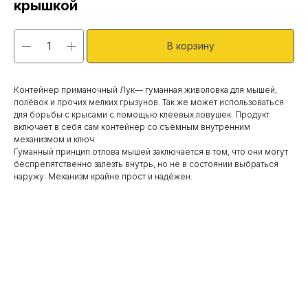
крышкой
В корзину
Контейнер приманочный Лук— гуманная живоловка для мышей,
полёвок и прочих мелких грызунов. Так же может использоваться
для борьбы с крысами с помощью клеевых ловушек. Продукт
включает в себя сам контейнер со съёмным внутренним
механизмом и ключ.
Гуманный принцип отлова мышей заключается в том, что они могут
беспрепятственно залезть внутрь, но не в состоянии выбраться
наружу. Механизм крайне прост и надёжен.